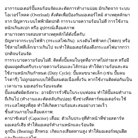
อาการมอเตอร์ปั๊มลมร้อนจัดและตัดการทำงานบ่อย มักเกิดจาก ระบบ
โอเวอร์โหลด (Overload) สั่งตัดเพื่อป้องกันมอเตอร์ไหม้ สาเหตุหลักมา
จาก ปัญหาระบบไฟฟ้าผิดปกติ การระบายความร้อนไม่ดี การใช้งาน
หนักเกินสเปก หรือ อุปกรณ์เสื่อมสภาพ
สามารถตรวจสอบหาสาเหตุหลักได้ดังนี้ครับ:
ปัญหาจากระบบไฟฟ้า (กระแสไฟเกิน): แรงดันไฟฟ้าตก (ไฟตก) หรือ
ใช้สายไฟที่เล็ก/ยาวเกินไป จะทำให้มอเตอร์ต้องดึงกระแสไฟมากกว่า
ปกติจนร้อนจัด
การระบายความร้อนไม่ดี: ติดตั้งปั๊มลมในจุดที่อากาศไม่ถ่ายเท หรือมี
ฝุ่นผงอุดตันครีบระบายความร้อนและไส้กรอง ทำให้ความร้อนสะสม
ใช้งานหนักเกินกำหนด (Duty Cycle): ปั๊มลมขนาดเล็ก (เช่น ปั๊มลม
โรตารี่) ไม่ถูกออกแบบให้ปั๊มลมต่อเนื่องทั้งวัน หากใช้งานติดต่อกันเป็น
เวลานาน มอเตอร์จะร้อนจนตัด
ปั๊มลมตัดผิดจังหวะ: อาจมีการรั่วซึมในระบบท่อลม ทำให้ปั๊มลมทำงาน
ถี่เกินไป (ทำงานและตัดสลับกันบ่อย) ซึ่งช่วงที่สตาร์ทมอเตอร์จะใช้
กระแสไฟสูงที่สุด ทำให้เกิดความร้อนสะสมอย่างรวดเร็ว
ชิ้นส่วนภายในเสื่อมสภาพ:
คาปาซิเตอร์ (Capacitor) เสื่อม: ตัวเก็บประจุที่ทำหน้าที่ช่วยสตาร์ท
มอเตอร์เสีย ทำให้มอเตอร์ทำงานหนักและร้อนจัด
ลูกปืน (Bearing) สึกหรอ: เกิดแรงเสียดทานสูง ทำให้มอเตอร์หมุนฝืด
และกินกระแสไฟ