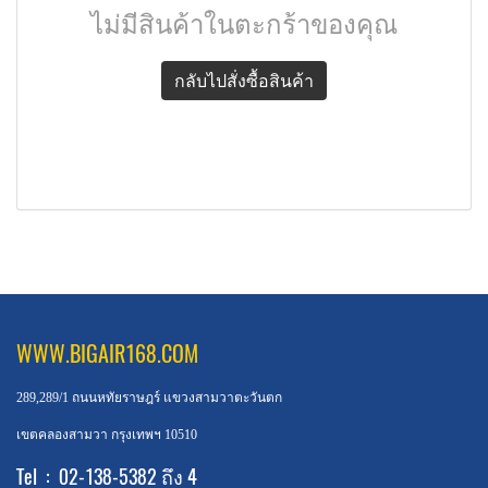
ไม่มีสินค้าในตะกร้าของคุณ
กลับไปสั่งซื้อสินค้า
WWW.BIGAIR168.COM
289,289/1 ถนนหทัยราษฎร์ แขวงสามวาตะวันตก
เขตคลองสามวา กรุงเทพฯ 10510
Tel : 02-138-5382 ถึง 4