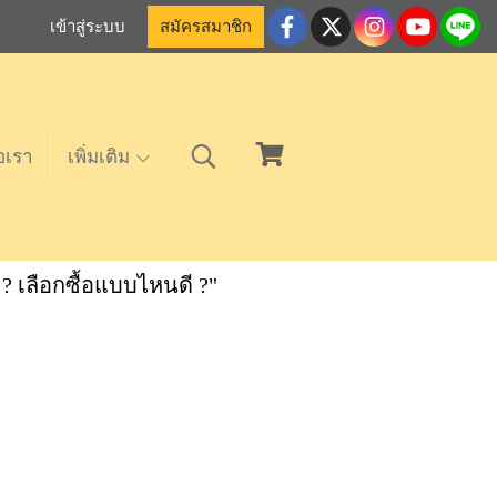
เข้าสู่ระบบ
สมัครสมาชิก
อเรา
เพิ่มเติม
? เลือกซื้อแบบไหนดี ?"