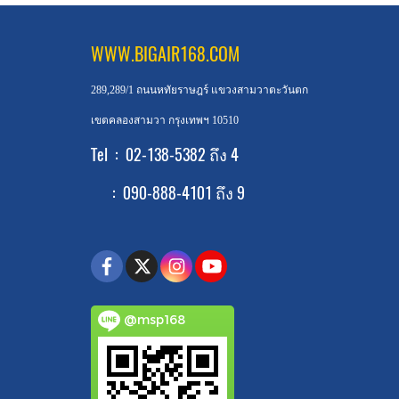
WWW.BIGAIR168.COM
289,289/1 ถนนหทัยราษฎร์ แขวงสามวาตะวันตก
เขตคลองสามวา กรุงเทพฯ 10510
Tel : 02-138-5382 ถึง 4
: 090-888-4101 ถึง 9
@msp168