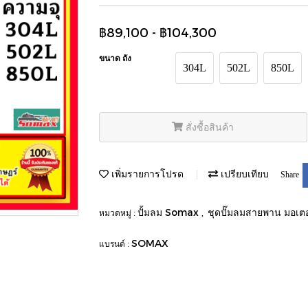
฿89,100 - ฿104,300
ขนาด ถัง
304L
502L
850L
สั่งซื้อสินค้า
เพิ่มรายการโปรด
เปรียบเทียบ
Share
ปั้มลม Somax
ชุดปั๊มลมสายพาน มอเต
หมวดหมู่ :
,
SOMAX
แบรนด์ :