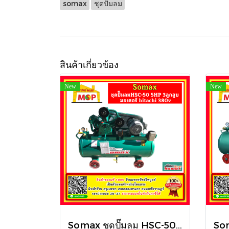
somax
ชุดปั้มลม
สินค้าเกี่ยวข้อง
New
New
Somax ชุดปั๊มลม HSC-50/Series 5HP 3ลูกสูบ 260L , 304L มอเตอร์ hitachi 380v