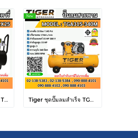
New
Tiger ปั๊มลมโรตารี่ PANTHER-X25 25L 2HP
Tiger ชุดปั๊มลมสำเร็จ TGA315-340M 3สูบ 340L มอเตอร์ 15HP 380V