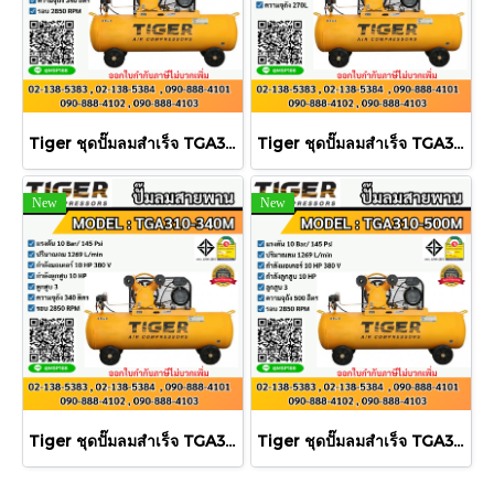
Tiger ชุดปั๊มลมสำเร็จ TGA315-340M 3สูบ 340L มอเตอร์ 15HP 380V
Tiger ชุดปั๊มลมสำเร็จ TGA310-270M 3สูบ 270L มอเตอร์ 10HP 380V
New
New
Tiger ชุดปั๊มลมสำเร็จ TGA310-340M 3สูบ 340L มอเตอร์ 10HP 380V
Tiger ชุดปั๊มลมสำเร็จ TGA310-500M 3สูบ 500L มอเตอร์ 10HP 380V