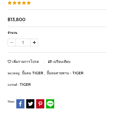
฿13,800
จำนวน
เพิ่มรายการโปรด
เปรียบเทียบ
ปั๊มลม TIGER
ปั๊มลมสายพาน - TIGER
หมวดหมู่ :
,
TIGER
แบรนด์ :
Share