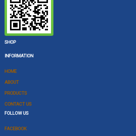
SHOP
INFORMATION
HOME
ABOUT
PRODUCTS
CONTACT US
FOLLOW US
FACEBOOK