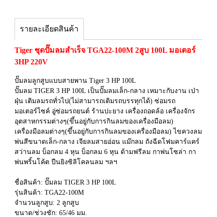
รายละเอียดสินค้า
Tiger ชุดปั๊มลมสำเร็จ TGA22-100M 2สูบ 100L มอเตอร์
3HP 220V
ปั๊มลมลูกสูบแบบสายพาน Tiger 3 HP 100L
ปั๊มลม TIGER 3 HP 100L เป็นปั๊มลมเล็ก-กลาง เหมาะกับงาน เป่า
ฝุ่น เติมลมรถทั่วไป(ไม่สามารถเติมรถบรรทุกได้) ซ่อมรถ
มอเตอร์ไซค์ อู่ซ่อมรถยนต์ ร้านปะยาง เครื่องถอดล้อ เครื่องจักร
อุตสาหกรรมต่างๆ(ขึ้นอยู่กับการกินลมของเครื่องมือลม)
เครื่องมือลมต่างๆ(ขึ้นอยู่กับการกินลมของเครื่องมือลม) ไขควงลม
พ่นสีขนาดเล็ก-กลาง เจียลมสายอ่อน แม๊กลม ถังฉีดโฟมคาร์แคร์
สว่านลม บ็อกลม 4 หุน บ็อกลม 6 หุน ด้ามฟรีลม กาพ่นโซล่า กา
พ่นพริ้นโค้ต ปืนยิงซิลิโคลนลม ฯลฯ
ชื่อสินค้า: ปั๊มลม TIGER 3 HP 100L
รุ่นสินค้า: TGA22-100M
จำนวนลูกสูบ: 2 ลูกสูบ
ขนาด/ช่วงชัก: 65/46 มม.