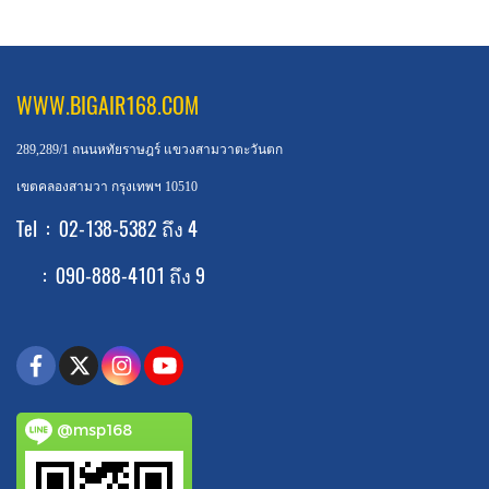
WWW.BIGAIR168.COM
289,289/1 ถนนหทัยราษฎร์ แขวงสามวาตะวันตก
เขตคลองสามวา กรุงเทพฯ 10510
Tel : 02-138-5382 ถึง 4
: 090-888-4101 ถึง 9
@msp168