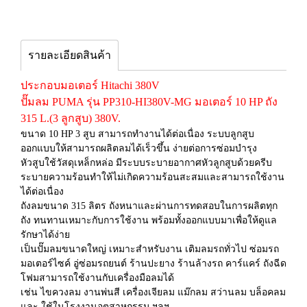
รายละเอียดสินค้า
ประกอบมอเตอร์ Hitachi 380V
ปั๊มลม PUMA รุ่น PP310-HI380V-MG มอเตอร์ 10 HP ถัง
315 L.(3 ลูกสูบ) 380V.
ขนาด 10 HP 3 สูบ สามารถทำงานได้ต่อเนื่อง ระบบลูกสูบ
ออกแบบให้สามารถผลิตลมได้เร็วขึ้น ง่ายต่อการซ่อมบำรุง
หัวสูบใช้วัสดุเหล็กหล่อ มีระบบระบายอากาศหัวลูกสูบด้วยครีบ
ระบายความร้อนทำให้ไม่เกิดความร้อนสะสมและสามารถใช้งาน
ได้ต่อเนื่อง
ถังลมขนาด 315 ลิตร ถังหนาและผ่านการทดสอบในการผลิตทุก
ถัง ทนทานเหมาะกับการใช้งาน พร้อมทั้งออกแบบมาเพื่อให้ดูแล
รักษาได้ง่าย
เป็นปั๊มลมขนาดใหญ่ เหมาะสำหรับงาน เติมลมรถทั่วไป ซ่อมรถ
มอเตอร์ไซค์ อู่ซ่อมรถยนต์ ร้านปะยาง ร้านล้างรถ คาร์แคร์ ถังฉีด
โฟมสามารถใช้งานกับเครื่องมือลมได้
เช่น ไขควงลม งานพ่นสี เครื่องเจียลม แม๊กลม สว่านลม บล็อคลม
และ ใช้ในโรงงานอุตสาหกรรม ฯลฯ