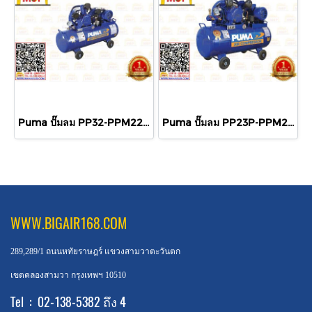
Puma ปั๊มลม PP32-PPM220V-MG 3สูบ 148L พร้อมมอเตอร์ Puma 2HP 220V
Puma ปั๊มลม PP23P-PPM220V-MG 2สูบ 260L พร้อมมอเตอร์ Puma 3HP 220V
WWW.BIGAIR168.COM
289,289/1 ถนนหทัยราษฎร์ แขวงสามวาตะวันตก
เขตคลองสามวา กรุงเทพฯ 10510
Tel : 02-138-5382 ถึง 4