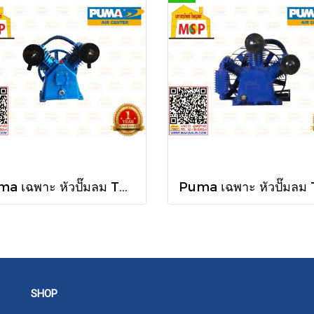
Puma เฉพาะ หัวปั๊มลม TPU-100 10HP 3ลูกสูบ UNLOADING
SHOP