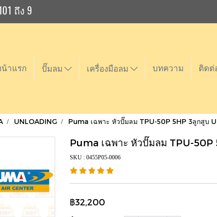
101 ถึง 9
หน้าแรก
บทความ
ติดต่
ปั๊มลม
เครื่องมือลม
A
UNLOADING
Puma เฉพาะ หัวปั๊มลม TPU-50P 5HP 3ลูกสู
Puma เฉพาะ หัวปั๊มลม TPU-50P
SKU : 0455P05-0006
฿32,200