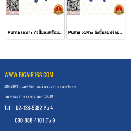
Puma เฉพาะ ถังปั๊มลมพร้อมหัวปั๊ม TPP-150 15HP 3ลูกสูบ 520L 14BAR TWO STAGE ไม่รวมมอเตอร์
Puma เฉพาะ ถังปั๊มลมพร้อมหัวปั๊ม TPP-30 3HP 2ลูกสูบ 165L 14BAR TWO STAGE ไม่รวมมอเตอร์
WWW.BIGAIR168.COM
289,289/1 ถนนหทัยราษฎร์ แขวงสามวาตะวันตก
เขตคลองสามวา กรุงเทพฯ 10510
Tel : 02-138-5382 ถึง 4
: 090-888-4101 ถึง 9