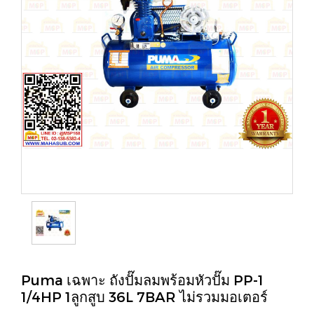
Puma เฉพาะ ถังปั๊มลมพร้อมหัวปั๊ม PP-1
1/4HP 1ลูกสูบ 36L 7BAR ไม่รวมมอเตอร์