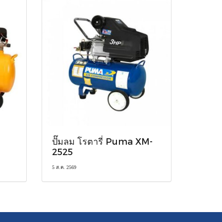
ปั๊มลม โรตารี่ Puma XM-
2525
5 ส.ค. 2569