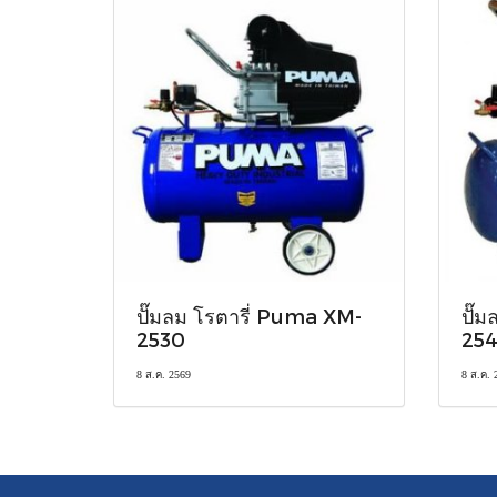
ปั๊มลม โรตารี่ Puma XM-
ปั๊
2530
25
8 ส.ค. 2569
8 ส.ค. 