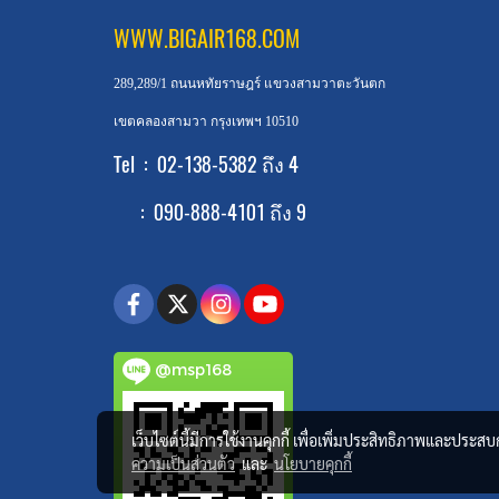
WWW.BIGAIR168.COM
289,289/1 ถนนหทัยราษฎร์ แขวงสามวาตะวันตก
เขตคลองสามวา กรุงเทพฯ 10510
Tel : 02-138-5382 ถึง 4
: 090-888-4101 ถึง 9
@msp168
เว็บไซต์นี้มีการใช้งานคุกกี้ เพื่อเพิ่มประสิทธิภาพและประส
ความเป็นส่วนตัว
และ
นโยบายคุกกี้