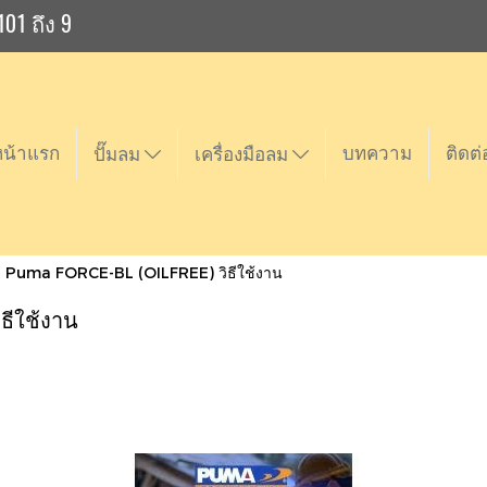
101 ถึง 9
หน้าแรก
บทความ
ติดต่
ปั๊มลม
เครื่องมือลม
ลม Puma FORCE-BL (OILFREE) วิธีใช้งาน
ธีใช้งาน