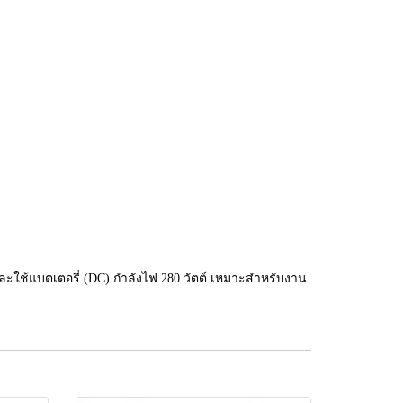
 และใช้แบตเตอรี่ (DC) กำลังไฟ 280 วัตต์ เหมาะสำหรับงาน