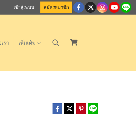
เข้าสู่ระบบ
สมัครสมาชิก
อเรา
เพิ่มเติม