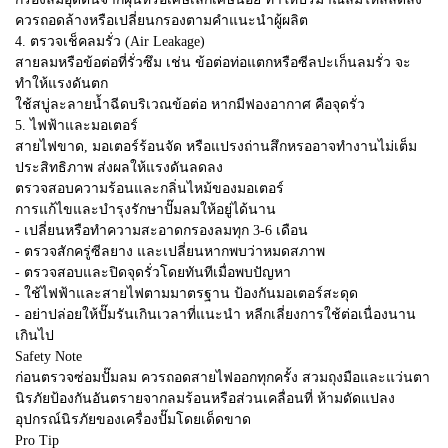
ควรถอดล้างหรือเปลี่ยนกรองตามคำแนะนำผู้ผลิต
4. ตรวจเช็คลมรั่ว (Air Leakage)
สายลมหรือข้อต่อที่รั่วซึม เช่น ข้อต่อท่อแตกหรือซีลปะเก็นลมรั่ว จะ
ทำให้แรงดันตก
ใช้สบู่ละลายน้ำฉีดบริเวณข้อต่อ หากมีฟองอากาศ คือจุดรั่ว
5. ไฟฟ้าและมอเตอร์
สายไฟขาด, มอเตอร์ร้อนจัด หรือแปรงถ่านสึกหรออาจทำงานไม่เต็ม
ประสิทธิภาพ ส่งผลให้แรงดันลดลง
ตรวจสอบความร้อนและกลิ่นไหม้ของมอเตอร์
การแก้ไขและบำรุงรักษาปั๊มลมให้อยู่ได้นาน
- เปลี่ยนหรือทำความสะอาดกรองลมทุก 3-6 เดือน
- ตรวจสักครู่ซีลยาง และเปลี่ยนหากพบว่าหมดสภาพ
- ตรวจสอบและปิดจุดรั่วโดยทันทีเมื่อพบปัญหา
- ใช้ไฟฟ้าและสายไฟตามมาตรฐาน ป้องกันมอเตอร์สะดุด
- อย่าปล่อยให้ปั๊มรันเกินเวลาที่แนะนำ หลีกเลี่ยงการใช้ต่อเนื่องนาน
เกินไป
Safety Note
ก่อนตรวจซ่อมปั๊มลม ควรถอดสายไฟออกทุกครั้ง สวมถุงมือและแว่นตา
นิรภัยป้องกันอันตรายจากลมร้อนหรือส่วนเคลื่อนที่ ห้ามดัดแปลง
อุปกรณ์นิรภัยของเครื่องปั๊มโดยเด็ดขาด
Pro Tip