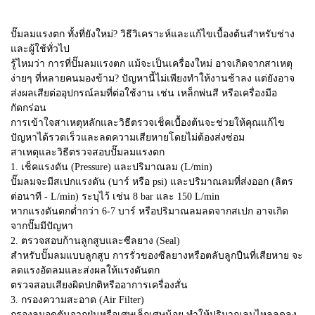
ปั๊มลมแรงตก ทั้งที่ยังใหม่? วิธีวิเคราะห์และแก้ไขเบื้องต้นสำหรับช่าง
และผู้ใช้ทั่วไป
รู้ไหมว่า การที่ปั๊มลมแรงตก แม้จะเป็นเครื่องใหม่ อาจเกิดจากสาเหตุ
ง่ายๆ ที่หลายคนมองข้าม? ปัญหานี้ไม่เพียงทำให้งานช้าลง แต่ยังอาจ
ส่งผลเสียต่ออุปกรณ์ลมที่ต่อใช้งาน เช่น เหล็กพ่นสี หรือเครื่องมือ
กัดกร่อน
การเข้าใจสาเหตุหลักและวิธีตรวจเช็คเบื้องต้นจะช่วยให้คุณแก้ไข
ปัญหาได้รวดเร็วและลดความเสียหายโดยไม่ต้องส่งซ่อม
สาเหตุและวิธีตรวจสอบปั๊มลมแรงตก
1. เช็คแรงดัน (Pressure) และปริมาณลม (L/min)
ปั๊มลมจะมีสเปกแรงดัน (บาร์ หรือ psi) และปริมาณลมที่ส่งออก (ลิตร
ต่อนาที - L/min) ระบุไว้ เช่น 8 bar และ 150 L/min
หากแรงดันตกต่ำกว่า 6-7 บาร์ หรือปริมาณลมลดจากสเปก อาจเกิด
จากปั๊มมีปัญหา
2. ตรวจสอบก้านลูกสูบและซีลยาง (Seal)
สำหรับปั๊มลมแบบลูกสูบ การรั่วของซีลยางหรือตลับลูกปืนที่เสียหาย จะ
ลดแรงอัดลมและส่งผลให้แรงดันตก
ตรวจสอบเสียงผิดปกติหรืออาการเครื่องสั่น
3. กรองความสะอาด (Air Filter)
กรองลมอุดตันจากฝุ่นหรือเศษเล็กเศษน้อย ทำให้ปริมาณลมไหลลดลง