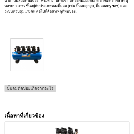
หาก "ปั๊มลมตัดต่อบ่อย" หรือทำงานตัดเข้า-ตัดออกบ่อยผิดปกติ อาจเกิดจากสาเหตุ
หลายประการ ขึ้นอยู่กับประเภทของปั๊มลม (เช่น ปั๊มลมลูกสูบ, ปั๊มลมสกรู ฯลฯ) และ
ระบบควบคุมแรงดัน ต่อไปนี้คือสาเหตุที่พบบ่อย:
ปั๊มลมตัดบ่อยเกิดจากอะไร
เนื้อหาที่เกี่ยวข้อง