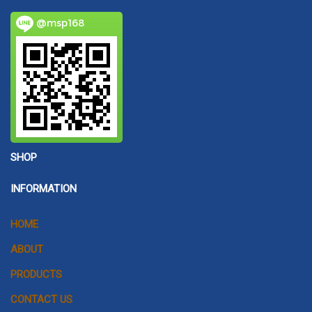
@msp168
SHOP
INFORMATION
HOME
ABOUT
PRODUCTS
CONTACT US