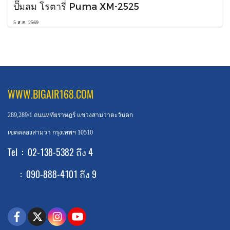
ปั๊มลม โรตารี่ Puma XM-2525
5 ส.ค. 2569
WWW.BIGAIR168.COM
289,289/1 ถนนหทัยราษฎร์ แขวงสามวาตะวันตก
เขตคลองสามวา กรุงเทพฯ 10510
Tel : 02-138-5382 ถึง 4
: 090-888-4101 ถึง 9