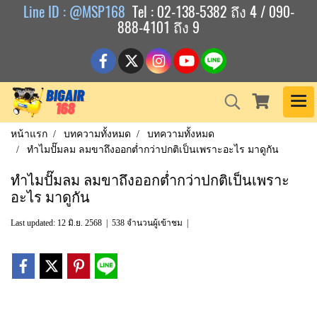
Line ID : @MSP168
Tel : 02-138-5382 ถึง 4 / 090-
888-4101 ถึง 9
หน้าแรก
บทความทั้งหมด
บทความทั้งหมด
ทำไมปั๊มลม ลมขาถึงออกต่ำกว่าปกติเป็นเพราะอะไร มาดูกัน
ทำไมปั๊มลม ลมขาถึงออกต่ำกว่าปกติเป็นเพราะ
อะไร มาดูกัน
Last updated: 12 มิ.ย. 2568
|
538 จำนวนผู้เข้าชม
|