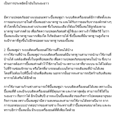
เป็นการประหยัดน้ำมันในระยะยาว
มีความปลอดภัยอย่างแน่นอนเพราะปั๊มลมพูม่า ระบบติดเครื่องยนต์มีการติดตั้งและ
การออกแบบภายในตัวปั๊มลมอย่างมาตรฐาน และได้รับการยอมรับจากองค์กรต่างๆ
ทั่วโลกทั้งในไทยและต่างประเทศ ซึ่งในขณะเดียวก็ต้องใช้ปั๊มลมให้ถูกต้องตาม
มาตรฐานสากลด้วย เพื่อเกิดความปลอดภัยต่อตัวผู้ใช้เอง เพราะถ้าใช้ผิดวิธี ไม่ว่า
ปั๊มลมจะมีมาตรฐานมากเพียงใด ก็เกิดอันตรายได้ ซึ่งปั๊มลมที่มีมาตรฐานสูงก็อาจ
จะมีราคาที่สูงขึ้นไปอีกหน่อยตามมาตรฐานของปั๊มลม
2. ปั๊มลมพูม่า ระบบติดเครื่องยนต์ใช้งานที่ไหนได้บ้าง
การใช้งานที่บ้าน ปั๊มลมพูม่าระบบติดเครื่องยนต์มีมาตรฐานสามารถนำมาใช้งานที่
บ้านได้ แต่ต้องติดตั้งในจุดที่ปลอดภัย เพื่อความปลอดภัยของทุกคนในบ้าน ซึ่งบาง
ท่านอาจต้องการปั๊มลมส่วนตัวไว้ใช้ภายในบ้าน เพราะเวลาที่ยางแบน จะได้ไม่ต้อง
ไปที่ร้านซ่อมจักรยาน หรือใครที่ยางรถยนต์แบนก็สามารถเติมลมที่บ้านได้เลย
โดยที่ไม่ต้องไปที่ปั๊มน้ำมันเพื่อเติมลม นอกจากนั้นอาจจะสามารถเปิดร้านรับเติมลม
หารายได้เสริมได้อีกด้วย
การใช้งานตามร้านช่างสามารถใช้ปั๊มลมพูม่า ระบบติดเครื่องยนต์ได้เลย เพราะเป็น
ปั๊มลมที่ดี และมีระบบติดเครื่องยนต์ที่มีคุณภาพ และราคาสุดคุ้ม สามารถใช้ได้ใน
ระยะยาว เรียกว่าได้ อีกเป็นสิบปี อาจจะเป็นปั๊มลมเดียวของกิจการไปตลอดอายุของ
กิจการเลย เพราะปั๊มลมพูม่ามีความคงทนและสามารถใช้งานได้หลายปีมาก จาก
การบอกต่อแบบปากต่อปากของสายช่าง ก็จะทราบดีว่าปั๊มลมทนขนาดไหน และจะ
ทราบอีกว่าปั๊มลมนั้น มีระบบเครื่องยนต์ที่ดีเพียงใดด้วย