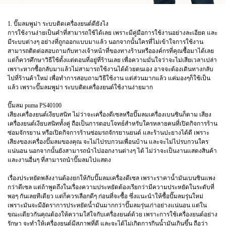
1. ปั๊มลมพูม่า ระบบติดเครื่องยนต์ดียังไง
การใช้งานง่ายเป็นคำที่สามารถใช้ได้เลย เพราะมีคู่มือการใช้งานอย่างละเอียด และ
มีระบบต่างๆ อย่างที่ถูกออกแบบมาแล้ว นอกจากนั้นใครที่ไม่เข้าใจการใช้งาน
สามารถติดต่อสอบถามกับทางเจ้าหน้าที่ของทางร้านหรือองค์กรที่คุณซื้อมาได้เลย
แต่ก็ควรศึกษาวิธีใช้ตั้งแต่ตอนที่อยู่ที่ร้านเลย เพื่อความมั่นใจว่าจะไม่เสียเวลาเปล่า
เพราะหากซื้อกลับมาแล้วไม่สามารถใช้งานได้ด้วยตนเอง อาจจะต้องเดินทางกลับ
ไปที่ร้านค้าใหม่ เพื่อทำการสอบถามวิธีใช้งาน แต่ส่วนมากแล้ว แค่มองๆก็ใช้เป็น
แล้ว เพราะปั๊มลมพูม่า ระบบติดเครื่องยนต์ใช้งานง่ายมาก
ปั๊มลม puma PS40100
เสียงเครื่องยนต์เงียบสนิท ไม่ว่าจะเครื่องดีเซลหรือปั๊มลมเครื่องเบนซินก็ตาม เสียง
เครื่องยนต์เงียบสนิททั้งคู่ ถือเป็นการตอบโจทย์สำหรับใครหลายคนที่เปิดกิจการร้าน
ซ่อมจักรยาน หรือเปิดกิจการร้านซ่อมรถจักรยานยนต์ และร้านปะยางได้ดี เพราะ
เสียงของเครื่องปั๊มลมของคุณ จะไม่ไปรบกวนเพื่อนบ้าน และจะไม่ไปรบกวนใคร
แน่นอน นอกจากนั้นยังสามารถนำไปออกงานต่างๆ ได้ ไม่ว่าจะเป็นงานแสดงสินค้า
และงานอื่นๆ ที่สามารถนำปั๊มลมไปแสดง
เรื่องประหยัดพลังงานต้องยกให้กับปั๊มลมเครื่องดีเซล เพราะราคาน้ำมันเบนซินแพง
กว่าดีเซล แต่ถ้าพูดถึงในเรื่องความประหยัดต้องเรียกว่ามีความประหยัดในระดับที่
พอๆ กันเลยทีเดียว แต่ก็ควรเลือกดีๆ ก่อนที่จะซื้อ ซึ่งแนะนำให้ซื้อปั๊มลมรุ่นใหม่
เพราะมันจะมีอัตราการประหยัดน้ำมันมากกว่าปั๊มลมรุ่นเก่าอย่างแน่นอน แต่ใน
ขณะเดียวกันคุณต้องให้ความใส่ใจกับเครื่องยนต์ด้วย เพราะการใช้เครื่องยนต์อย่าง
รักษา จะทำให้เครื่องยนต์มีสภาพที่ดี และจะได้ไม่เกิดการกินน้ำมันเกินขึ้น ถือว่า