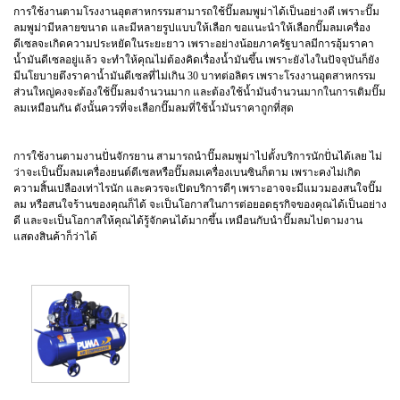
การใช้งานตามโรงงานอุตสาหกรรมสามารถใช้ปั๊มลมพูม่าได้เป็นอย่างดี เพราะปั๊ม
ลมพูม่ามีหลายขนาด และมีหลายรูปแบบให้เลือก ขอแนะนำให้เลือกปั๊มลมเครื่อง
ดีเซลจะเกิดความประหยัดในระยะยาว เพราะอย่างน้อยภาครัฐบาลมีการอุ้มราคา
น้ำมันดีเซลอยู่แล้ว จะทำให้คุณไม่ต้องคิดเรื่องน้ำมันขึ้น เพราะยังไงในปัจจุบันก็ยัง
มีนโยบายตึงราคาน้ำมันดีเซลที่ไม่เกิน 30 บาทต่อลิตร เพราะโรงงานอุตสาหกรรม
ส่วนใหญ่คงจะต้องใช้ปั๊มลมจำนวนมาก และต้องใช้น้ำมันจำนวนมากในการเติมปั๊ม
ลมเหมือนกัน ดังนั้นควรที่จะเลือกปั๊มลมที่ใช้น้ำมันราคาถูกที่สุด
การใช้งานตามงานปั่นจักรยาน สามารถนำปั๊มลมพูม่าไปตั้งบริการนักปั่นได้เลย ไม่
ว่าจะเป็นปั๊มลมเครื่องยนต์ดีเซลหรือปั๊มลมเครื่องเบนซินก็ตาม เพราะคงไม่เกิด
ความสิ้นเปลืองเท่าไรนัก และควรจะเปิดบริการดีๆ เพราะอาจจะมีแมวมองสนใจปั๊ม
ลม หรือสนใจร้านของคุณก็ได้ จะเป็นโอกาสในการต่อยอดธุรกิจของคุณได้เป็นอย่าง
ดี และจะเป็นโอกาสให้คุณได้รู้จักคนได้มากขึ้น เหมือนกับนำปั๊มลมไปตามงาน
แสดงสินค้าก็ว่าได้