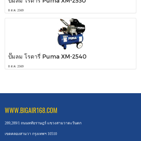
ปั๊มลม โรตารี่ Puma XM-2530
8 ส.ค. 2569
ปั๊มลม โรตารี่ Puma XM-2540
8 ส.ค. 2569
WWW.BIGAIR168.COM
289,289/1 ถนนหทัยราษฎร์ แขวงสามวาตะวันตก
เขตคลองสามวา กรุงเทพฯ 10510