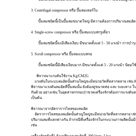
3. Centrifugal compressor หรือ ปั๊มลมเทอร์โบ
ปั๊มลมชนิดนี้เป็นปั๊มลมขนาดใหญ่ มีความต้องการปริมาณลมอัดสูงม
4. Single-screw compressor หรือ ปั๊มลมแบบสกรูเดี่ยว
ปั๊มลมชนิดนี้จะมีเสียงเงียบ มีขนาดตั้งแต่ 5 - 50 แรงม้า การบำร
5. Scroll compressor หรือ ปั๊มลมแบบสกอ
ปั๊มลมชนิดนี้มีเสียงเงียบมาก มีขนาดตั้งแต่ 5 - 20 แรงม้า นิยมใ
พิจารณาแรงดันใช้งาน Kg/CM2G
แรงดันในระบบลมอัดนั้นส่วนใหญ่จะมีหน่วยวัดที่หลากหลาย เช่น Kg/CM2
พิจารณาแรงดันลมอัดที่ปั๊มลมนั้น ยังต้องดูขนาดท่อ และ ระยะทาง
กันด้วย อย่างเช่น ในอุตสาหกรรมเป่าขวดเครื่องจักรต้องการแรงดันลมอ
เป็นต้น
พิจารณาจากอัตราการไหลของลมอัด
อัตราการไหลของลมอัดนั้นส่วญใหญ่จะมีหน่วยวัดที่หลากหลาย เช่น M3
ปริมาณลมที่แตกต่างกัน ถ้ากรณีที่เครื่องจักรในกระบวนการผลิตนั้
เช่น
เครื่องจักรตัวที่1 ต้องปริมาณลมอัดที่ 300 l/min, 5 bar