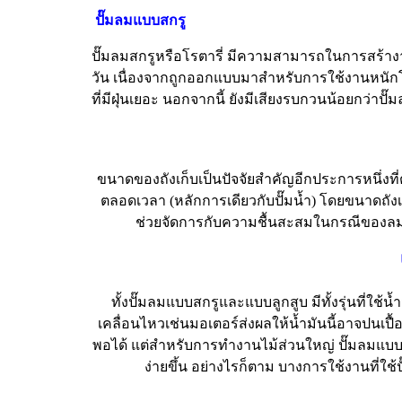
ปั๊มลมแบบสกรู
ปั๊มลมสกรูหรือโรตารี่ มีความสามารถในการสร้างา
วัน เนื่องจากถูกออกแบบมาสำหรับการใช้งานหนักโ
ที่มีฝุ่นเยอะ นอกจากนี้ ยังมีเสียงรบกวนน้อยกว่าปั๊
ขนาดของถังเก็บเป็นปัจจัยสำคัญอีกประการหนึ่งที่
ตลอดเวลา (หลักการเดียวกับปั๊มน้ำ) โดยขนาดถ
ช่วยจัดการกับความชื้นสะสมในกรณีของลมเม
ทั้งปั๊มลมแบบสกรูและแบบลูกสูบ มีทั้งรุ่นที่ใช้น้ำม
เคลื่อนไหวเช่นมอเตอร์ส่งผลให้น้ำมันนี้อาจปนเป
พอได้ แต่สำหรับการทำงานไม้ส่วนใหญ่ ปั๊มลมแบบใช
ง่ายขึ้น อย่างไรก็ตาม บางการใช้งานที่ใช