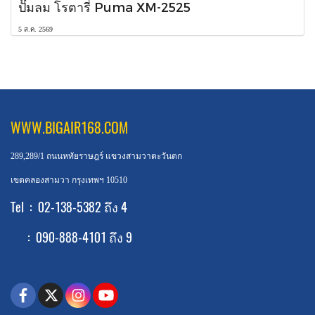
ปั๊มลม โรตารี่ Puma XM-2525
5 ส.ค. 2569
WWW.BIGAIR168.COM
289,289/1 ถนนหทัยราษฎร์ แขวงสามวาตะวันตก
เขตคลองสามวา กรุงเทพฯ 10510
Tel : 02-138-5382 ถึง 4
: 090-888-4101 ถึง 9