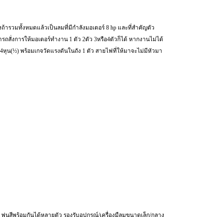
ถ้ารวมทั้งหมดแล้วเป็นลมที่มีกำลังมอเตอร์ 8 hp และที่สำคัญตัว
ถสั่งการให้มอเตอร์ทำงาน 1 ตัว 2ตัว 3หรือ4ตัวก็ได้ หากงานไม่ได้
 4หุน(½) พร้อมเกจวัดแรงดันในถัง 1 ตัว สายไฟที่ให้มาจะไม่มีหัวมา
าย พ่นสีพร้อมกันได้หลายตัว รองรับอุปกรณ์/เครื่องมืลมขนาดเล็ก/กลาง