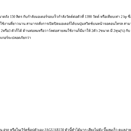
150 ลิตร กับกำลังมอเตอร์รอบเร็วกำลังวัตต์ต่อตัวที่ 1390 วัตต์ หรือเทียบเท่า 2 hp ซึ่ง
ารใช้งานที่ยาวนาน สามารถสั่งการเปิดปิดมอเตอร์ได้บนปุ่มสวิตช์บนหน้าจอคอนโทรล สามาร
2หรือ3 ตัวก็ได้ ด้านท่อลมหรือวาว์ลต่อสายลมใช้งานก็มีมาให้ 2ตัว 2ขนาด มี 2หุน(¼) กับ
รกเกอร์จะปลอดภัยกว่า
น อู่รถ หรือในเวิร์คช็อปตัวเอง JAGUAR150 ตัวนี้ทำได้มาก เสียงไม่ดัง ปั๊มลมเร็ว ดูแลง่