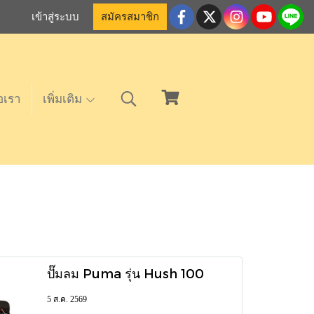
เข้าสู่ระบบ
สมัครสมาชิก
อเรา
เพิ่มเติม
ปั๊มลม Puma รุ่น Hush 100
5 ส.ค. 2569