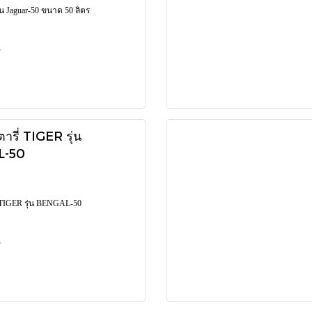
ุ่น Jaguar-50 ขนาด 50 ลิตร
ตารี่ TIGER รุ่น
L-50
่ TIGER รุ่น BENGAL-50