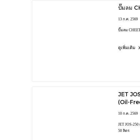
ปั๊มลม
13 ก.ค. 2569
ปั๊มลม CHEE
ดูเพิ่มเติม
JET JOS-
(Oil-Fre
10 ก.ค. 2569
JET JOS-250 ค
50 ลิตร