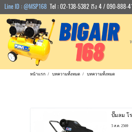
Line ID : @MSP168
Tel : 02-138-5382 ถึง 4 / 090-888-4
หน้าแรก
บทความทั้งหมด
บทความทั้งหมด
ปั๊มลม 
5 ส.ค. 2569