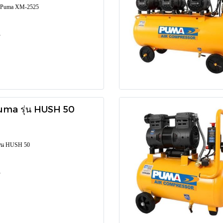
ี่ Puma XM-2525
Puma รุ่น HUSH 50
รุ่น HUSH 50