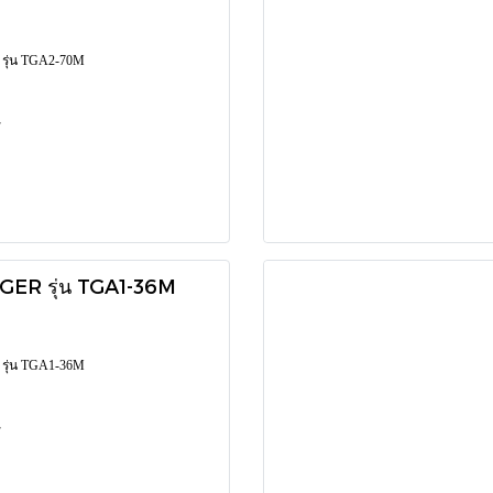
 รุ่น TGA2-70M
TIGER รุ่น TGA1-36M
 รุ่น TGA1-36M