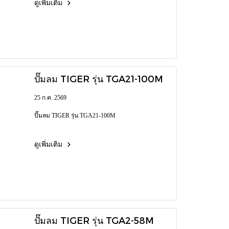
ดูเพิ่มเติม
ปั๊มลม TIGER รุ่น TGA21-100M
25 ก.ค. 2569
ปั๊มลม TIGER รุ่น TGA21-100M
ดูเพิ่มเติม
ปั๊มลม TIGER รุ่น TGA2-58M