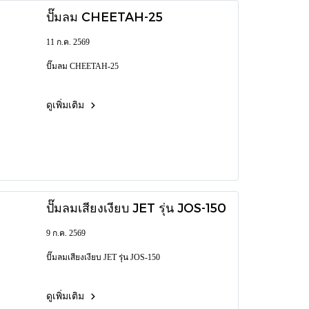
ปั๊มลม CHEETAH-25
11 ก.ค. 2569
ปั๊มลม CHEETAH-25
ดูเพิ่มเติม
ปั๊มลมเสียงเงียบ JET รุ่น JOS-150
9 ก.ค. 2569
ปั๊มลมเสียงเงียบ JET รุ่น JOS-150
ดูเพิ่มเติม