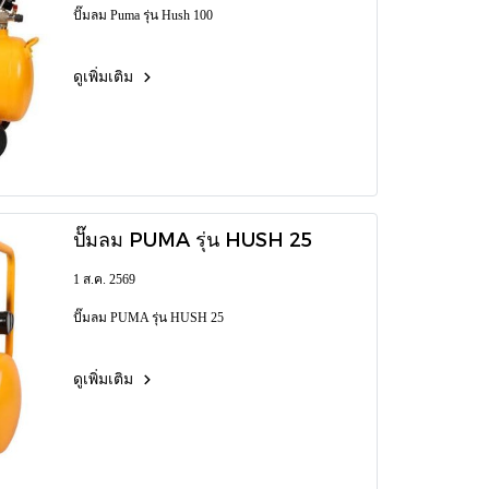
ปั๊มลม Puma รุ่น Hush 100
ดูเพิ่มเติม
ปั๊มลม PUMA รุ่น HUSH 25
1 ส.ค. 2569
ปั๊มลม PUMA รุ่น HUSH 25
ดูเพิ่มเติม