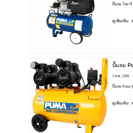
ปั๊มลม โรตาร
ดูเพิ่มเติม
ปั๊มลม 
3 ส.ค. 2569
ปั๊มลม Puma 
ดูเพิ่มเติม